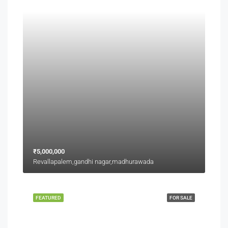
₹5,000,000
Revallapalem,gandhi nagar,madhurawada
FEATURED
FOR SALE