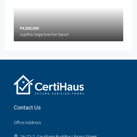
₹4,300,000
sujatha nagar,teacher layout
Contact Us
Office Address
26-22-2, Gautham Buddha Library Street,