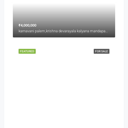
₹4,000,000
karnavani palem,krishna devarayala kalyana mandapam backside,jaggu junction back side
FEATURED
FOR SALE