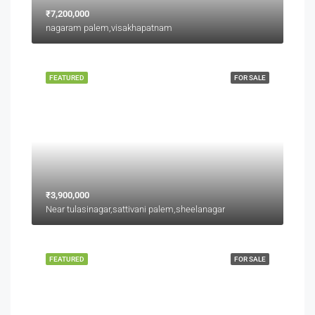
₹7,200,000
nagaram palem,visakhapatnam
FEATURED
FOR SALE
₹3,900,000
Near tulasinagar,sattivani palem,sheelanagar
FEATURED
FOR SALE